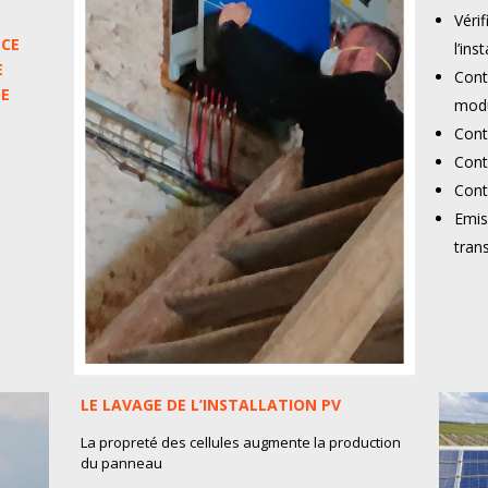
Vérif
NCE
l’ins
E
Cont
DE
modu
Cont
Cont
Cont
Emis
tran
LE LAVAGE DE L’INSTALLATION PV
La propreté des cellules augmente la production
du panneau