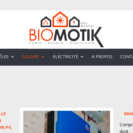
ÊLES
SOLAIRE
ELECTRICITÉ
A PROPOS
CONT
LLE
MAI
À
Compre
N PV,
dont :